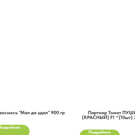
восмесь "Мал да удал" 900 гр
Партнер Томат ПУ
(КРАСНЫЙ) F1 ^(10шт) 
Подробнее
Подробнее