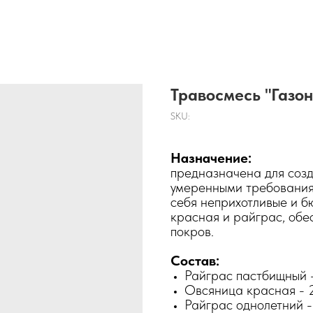
Травосмесь "Газон
SKU:
Назначение:
предназначена для созд
умеренными требованиям
себя неприхотливые и б
красная и райграс, обе
покров.
Состав:
Райграс пастбищный 
Овсяница красная -
Райграс однолетний 