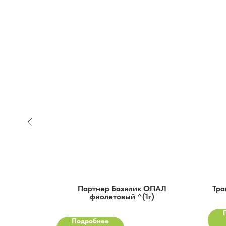
КАМЕННЫЙ
Партнер Базилик ОПАЛ
Тра
ой пак
фиолетовый ^(1г)
Подробнее