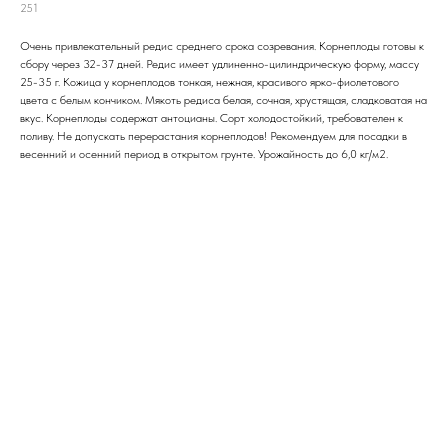
251
Очень привлекательный редис среднего срока созревания. Корнеплоды готовы к
сбору через 32-37 дней. Редис имеет удлиненно-цилиндрическую форму, массу
25-35 г. Кожица у корнеплодов тонкая, нежная, красивого ярко-фиолетового
цвета с белым кончиком. Мякоть редиса белая, сочная, хрустящая, сладковатая на
вкус. Корнеплоды содержат антоцианы. Сорт холодостойкий, требователен к
поливу. Не допускать перерастания корнеплодов! Рекомендуем для посадки в
весенний и осенний период в открытом грунте. Урожайность до 6,0 кг/м2.