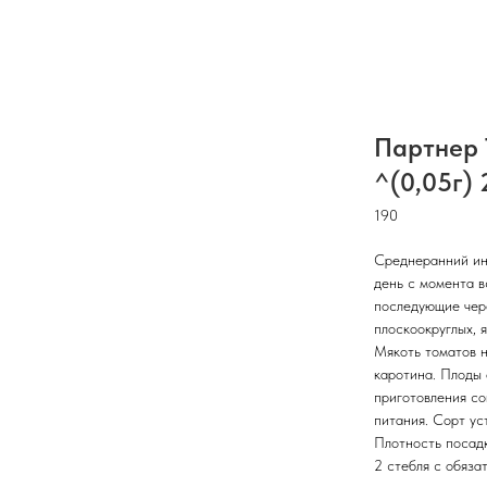
Партнер
^(0,05г) 
190
Среднеранний ин
день с момента в
последующие чере
плоскоокруглых, 
Мякоть томатов н
каротина. Плоды 
приготовления со
питания. Сорт ус
Плотность посадк
2 стебля с обяза