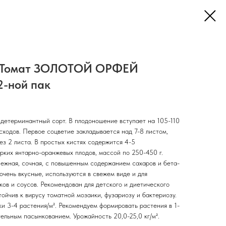
 Томат ЗОЛОТОЙ ОРФЕЙ
2-ной пак
детерминантный сорт. В плодоношение вступает на 105-110
сходов. Первое соцветие закладывается над 7-8 листом,
з 2 листа. В простых кистях содержится 4-5
ярких янтарно-оранжевых плодов, массой по 250-450 г.
ежная, сочная, с повышенным содержанием сахаров и бета-
очень вкусные, используются в свежем виде и для
ков и соусов. Рекомендован для детского и диетического
тойчив к вирусу томатной мозаики, фузариозу и бактериозу.
и 3-4 растения/м². Рекомендуем формировать растения в 1-
тельным пасынкованием. Урожайность 20,0-25,0 кг/м².