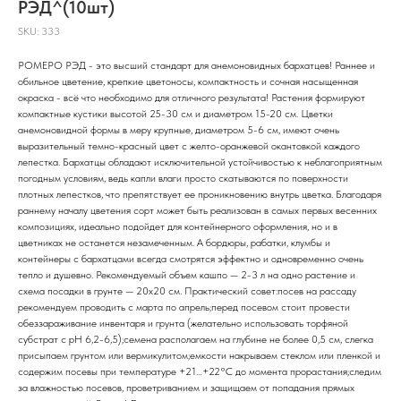
РЭД^(10шт)
SKU:
333
РОМЕРО РЭД - это высший стандарт для анемоновидных бархатцев! Раннее и
обильное цветение, крепкие цветоносы, компактность и сочная насыщенная
окраска - всё что необходимо для отличного результата! Растения формируют
компактные кустики высотой 25-30 см и диаметром 15-20 см. Цветки
анемоновидной формы в меру крупные, диаметром 5-6 см, имеют очень
выразительный темно-красный цвет с желто-оранжевой окантовкой каждого
лепестка. Бархатцы обладают исключительной устойчивостью к неблагоприятным
погодным условиям, ведь капли влаги просто скатываются по поверхности
плотных лепестков, что препятствует ее проникновению внутрь цветка. Благодаря
раннему началу цветения сорт может быть реализован в самых первых весенних
композициях, идеально подойдет для контейнерного оформления, но и в
цветниках не останется незамеченным. А бордюры, рабатки, клумбы и
контейнеры с бархатцами всегда смотрятся эффектно и одновременно очень
тепло и душевно. Рекомендуемый объем кашпо — 2-3 л на одно растение и
схема посадки в грунте — 20х20 см. Практический совет:посев на рассаду
рекомендуем проводить с марта по апрель;перед посевом стоит провести
обеззараживание инвентаря и грунта (желательно использовать торфяной
субстрат с pH 6,2-6,5);семена располагаем на глубине не более 0,5 см, слегка
присыпаем грунтом или вермикулитом;емкости накрываем стеклом или пленкой и
содержим посевы при температуре +21…+22°С до момента прорастания;следим
за влажностью посевов, проветриванием и защищаем от попадания прямых