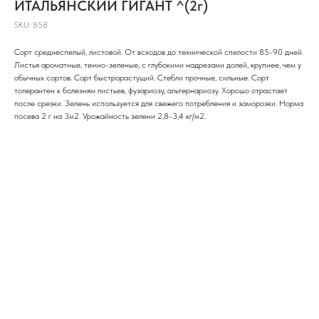
ИТАЛЬЯНСКИЙ ГИГАНТ ^(2г)
SKU:
858
Сорт среднеспелый, листовой. От всходов до технической спелости 85-90 дней.
Листья ароматные, темно-зеленые, с глубокими надрезами долей, крупнее, чем у
обычных сортов. Сорт быстрорастущий. Стебли прочные, сильные. Сорт
толерантен к болезням листьев, фузариозу, альтернариозу. Хорошо отрастает
после срезки. Зелень используется для свежего потребления и заморозки. Норма
посева 2 г на 3м2. Урожайность зелени 2,8-3,4 кг/м2.