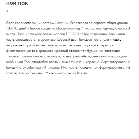
ной пак
41
Сорт среднеспелый, индетерминантный. От всходов до первого сбора урожая
105-115 дней. Первое соцветие образуется над 7 листом, последующие через 3
листа. Плоды плоскоокруглые, массой 100-120 г. При созревании вершинная
часть окрашивается в оранжево-красный цвет, большая часть тела плода у
плодоножки приобретает темно-фиолетовой цвет, а участок перехода
фиолетового цвета в оранжево-красный становится бурым. Консистенция
томатов плотная, слегка хрустящая, по цвету вишнёвая, очень вкусная, сладкая,
необычная. Транспортабельность и лежкость очень хорошие. Сорт толерантен к
большинству заболеваний томатов. Плотность посадки, при формировании в 1-2
стебля, 3-4 растения/м2. Урожайность около 18 кг/м2.