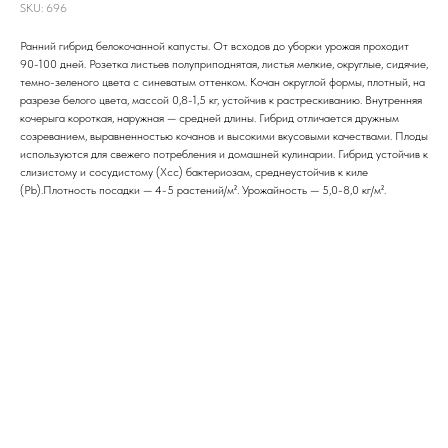
SKU:
696
Ранний гибрид белокочанной капусты. От всходов до уборки урожая проходит
90-100 дней. Розетка листьев полуприподнятая, листья мелкие, округлые, сидячие,
темно-зеленого цвета с синеватым оттенком. Кочан округлой формы, плотный, на
разрезе белого цвета, массой 0,8-1,5 кг, устойчив к растрескиванию. Внутренняя
кочерыга короткая, наружная — средней длины. Гибрид отличается дружным
созреванием, выравненностью кочанов и высокими вкусовыми качествами. Плоды
используются для свежего потребления и домашней кулинарии. Гибрид устойчив к
слизистому и сосудистому (Xcc) бактериозам, среднеустойчив к киле
(Pb).Плотность посадки — 4-5 растений/м². Урожайность — 5,0-8,0 кг/м².