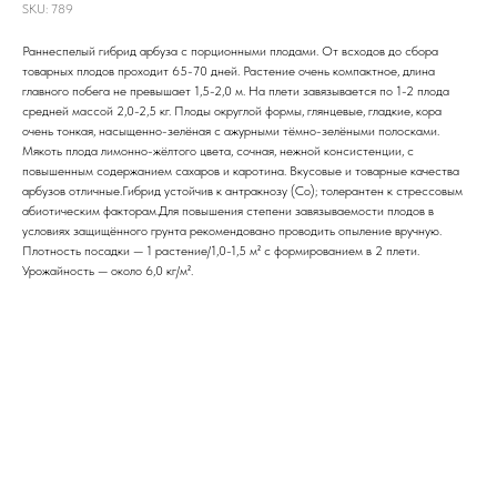
SKU:
789
Раннеспелый гибрид арбуза с порционными плодами. От всходов до сбора
товарных плодов проходит 65-70 дней. Растение очень компактное, длина
главного побега не превышает 1,5-2,0 м. На плети завязывается по 1-2 плода
средней массой 2,0-2,5 кг. Плоды округлой формы, глянцевые, гладкие, кора
очень тонкая, насыщенно-зелёная с ажурными тёмно-зелёными полосками.
Мякоть плода лимонно-жёлтого цвета, сочная, нежной консистенции, с
повышенным содержанием сахаров и каротина. Вкусовые и товарные качества
арбузов отличные.Гибрид устойчив к антракнозу (Co); толерантен к стрессовым
абиотическим факторам.Для повышения степени завязываемости плодов в
условиях защищённого грунта рекомендовано проводить опыление вручную.
Плотность посадки — 1 растение/1,0-1,5 м² с формированием в 2 плети.
Урожайность — около 6,0 кг/м².