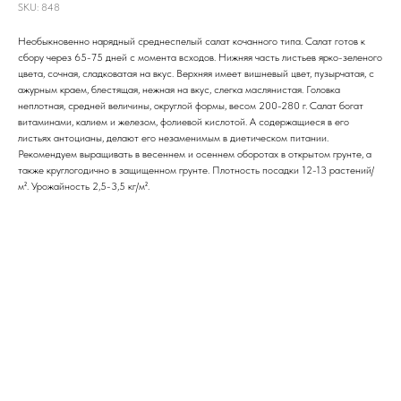
SKU:
848
Необыкновенно нарядный среднеспелый салат кочанного типа. Салат готов к
сбору через 65-75 дней с момента всходов. Нижняя часть листьев ярко-зеленого
цвета, сочная, сладковатая на вкус. Верхняя имеет вишневый цвет, пузырчатая, с
ажурным краем, блестящая, нежная на вкус, слегка маслянистая. Головка
неплотная, средней величины, округлой формы, весом 200-280 г. Салат богат
витаминами, калием и железом, фолиевой кислотой. А содержащиеся в его
листьях антоцианы, делают его незаменимым в диетическом питании.
Рекомендуем выращивать в весеннем и осеннем оборотах в открытом грунте, а
также круглогодично в защищенном грунте. Плотность посадки 12-13 растений/
м². Урожайность 2,5-3,5 кг/м².