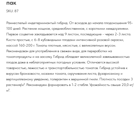
пак
SKU:
87
Раннеспелый индетерминантый гибрид. От всходов до начала плодоношения 95-
100 дней. Растение мощное, среднеоблиственное, с короткими междоузлиями.
Первое соцветие закладывается над 9 листом, последующие - через 2-3 листа.
Кисти простые, с 6-8 кубовидными плодами интенсивной розовой окраски,
массой 160-200 г. Томаты плотные, мясистые, с великолепным вкусом.
Рекомендован для употребления в свежем виде, для переработки на
томатопродукты и на засолку. Гибрид обладает великолепной завязываемостью
плодов даже в неблагоприятных погодных условиях. Отличается высокой
товарностью, лежкостью и транспортабельностью томатов. Гибрид устойчив к
вирусам бронзовости, мозаики томата, скручивания листа, фузариозному и
вертициллезному увяданию, толерантен к вершинной гнили. Плотность посадки 3
растения/м². Рекомендуем формировать в 1-2 стебля. Урожайность свыше 20,0 кг/
м².