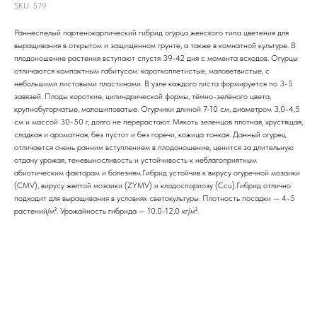
SKU:
579
Раннеспелый партенокарпический гибрид огурца женского типа цветения для
выращивания в открытом и защищенном грунте, а также в комнатной культуре. В
плодоношение растения вступают спустя 39-42 дня с момента всходов. Огурцы
отличаются компактным габитусом: короткоплетистые, маловетвистые, с
небольшими листовыми пластинами. В узле каждого листа формируется по 3-5
завязей. Плоды короткие, цилиндрической формы, тёмно-зелёного цвета,
крупнобугорчатые, малошиповатые. Огурчики длиной 7-10 см, диаметром 3,0-4,5
см и массой 30-50 г, долго не перерастают. Мякоть зеленцов плотная, хрустящая,
сладкая и ароматная, без пустот и без горечи, кожица тонкая. Данный огурец
отличается очень ранним вступлением в плодоношение, ценится за длительную
отдачу урожая, теневыносливость и устойчивость к неблагоприятным
абиотическим факторам и болезням.Гибрид устойчив к вирусу огуречной мозаики
(CMV), вирусу желтой мозаики (ZYMV) и кладоспориозу (Ccu).Гибрид отлично
подходит для выращивания в условиях светокультуры. Плотность посадки — 4-5
растений/м². Урожайность гибрида — 10,0-12,0 кг/м².