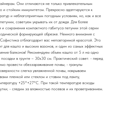
айнерам. Они отличаются не только привлекательным
но и стойким иммунитетом. Прекрасно адаптируются к
атур и неблагоприятным погодным условиям, но, как и все
петунии, советуем укрывать их от дождя. Для более
 и сохранения компактного габитуса петунии этой серии
иодической формирующей обрезке. Немного внимания с
 Софистика отблагодарит вас неповторимой красотой. Это
т для кашпо и высоких вазонов, и один из самых эффектных
шения балконов! Рекомендуем объем кашпо от 5 л на одно
 посадки в грунте – 30х30 см. Практический совет: - перед
мо провести обеззараживание почвы; - гранулы
оверхности слегка увлажненной почвы, накрываем
вами пленкой или стеклом и ставим под лампу,
мпературу +25°+27°С. При такой температуре всходы
сутки; - следим за влажностью посевов и их проветриванием.