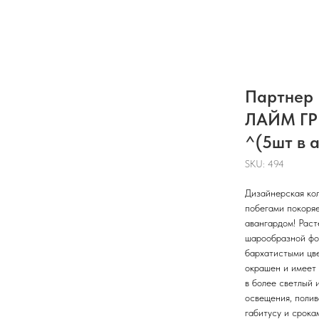
Партнер
ЛАЙМ ГРИ
^(5шт в 
SKU:
494
Дизайнерская ко
побегами покоряе
авангардом! Раст
шарообразной фо
бархатистыми цве
окрашен и имеет 
в более светлый 
освещения, полив
габитусу и срока