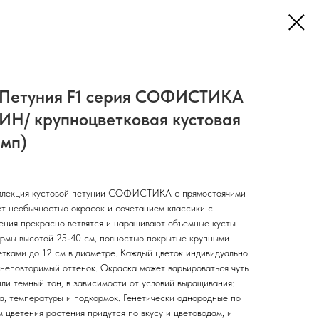
 Петуния F1 серия СОФИСТИКА
Н/ крупноцветковая кустовая
амп)
ллекция кустовой петунии СОФИСТИКА с прямостоячими
т необычностью окрасок и сочетанием классики с
ения прекрасно ветвятся и наращивают объемные кусты
рмы высотой 25-40 см, полностью покрытые крупными
тками до 12 см в диаметре. Каждый цветок индивидуально
неповторимый оттенок. Окраска может варьироваться чуть
или темный тон, в зависимости от условий выращивания:
а, температуры и подкормок. Генетически однородные по
м цветения растения придутся по вкусу и цветоводам, и