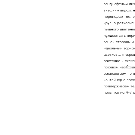
ландшафтным диз
внешним видом, 
перепадам темпер
крупноцветковые 
пышного цветения
нуждаются в пер
вашей стороны и
идеальный вариан
цветков для укра
растение и схему
посевом необходи
располагаем по п
контейнер с посе
поддерживаем те
появятся на 4-7 