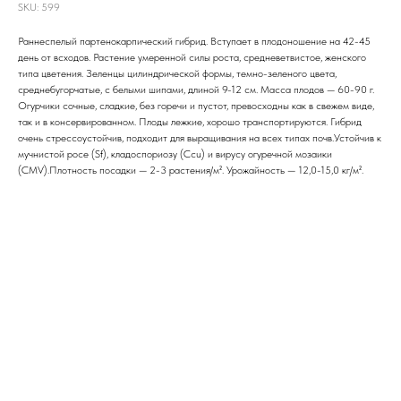
SKU:
599
Раннеспелый партенокарпический гибрид. Вступает в плодоношение на 42-45
день от всходов. Растение умеренной силы роста, средневетвистое, женского
типа цветения. Зеленцы цилиндрической формы, темно-зеленого цвета,
среднебугорчатые, с белыми шипами, длиной 9-12 см. Масса плодов — 60-90 г.
Огурчики сочные, сладкие, без горечи и пустот, превосходны как в свежем виде,
так и в консервированном. Плоды лежкие, хорошо транспортируются. Гибрид
очень стрессоустойчив, подходит для выращивания на всех типах почв.Устойчив к
мучнистой росе (Sf), кладоспориозу (Ccu) и вирусу огуречной мозаики
(CMV).Плотность посадки — 2-3 растения/м². Урожайность — 12,0-15,0 кг/м².