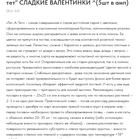
тет" СЛАДКИЕ ВАЛЕНТИНКИ ^(5шт в амп)
SKU:
641
«Тет-А-Тет» - самая совершенная и самая достойная серия с цветками,
сформированными в изысканные миниатюрные бутоны, напоминающие розочки.
Они не склонны широко раскрываться, и даже хочется им в этом помочь. Ее
цветки не прячутся в листве, а возвышаются над компактной розеткой темно-
зеленых листьев. Лепестки, схожие с бархатом и шелком, достаточно плотные и
совсем не страдают от дождя и ветра. Это очень важно, ведь дождь с ветром –
не редкость, и многие сорта не выдерживают испытаний на прочность, а нашим
примулам хоть бы что! Очаровательна как на стадии раскрытия, так и в полном
роспуске. Чрезвычайно выносливая и наиболее раннецветущая! Цветет весной и
повторно осенью. Стабильно декоративна - даже после окончания цветения она
не потеряет своей привлекательности и будет выступать фоном для более ярких
композиций, поскольку обладает эффектной ажурной листвой. И есть у нее еще
одно преимущество – пригодность для зимней выгонки. Рекомендуем схему
посадки в грунте – 25х25 см или в кашпо по одному или по несколько растений –
2-3 л на одно растение. Практический совет: - посев на рассаду рекомендуем
проводить с декабря по март, возможен прямой посев в грунт в апреле-мае; -
перед посевом необходимо провести обеззараживание почвы; - сеем в кассеты
с объемом ячейки 20-30 мл - по одному семени в ячейку (либо используем
небольшие емкости примерно такого же объема); - семена располагаем по
поверхности увлажненного субстрата и слегка присыпаем грунтом; - емкости
накрываем стеклом или пленкой и содержим посевы при температуре +18°