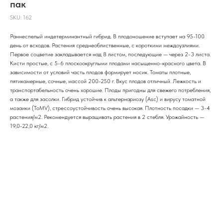
пак
SKU:
162
Раннеспелый индетерминантный гибрид. В плодоношение вступает на 95-100
день от всходов. Растения среднеоблиственные, с короткими междоузлиями.
Первое соцветие закладывается над 8 листом, последующие — через 2-3 листа.
Кисти простые, с 5-6 плоскоокруглыми плодами насыщенно-красного цвета. В
зависимости от условий часть плодов формирует носик. Томаты плотные,
пятикамерные, сочные, массой 200-250 г. Вкус плодов отличный. Лежкость и
транспортабельность очень хорошие. Плоды пригодны для свежего потребления,
а также для засолки. Гибрид устойчив к альтернариозу (Asc) и вирусу томатной
мозаики (ToMV), стрессоустойчивость очень высокая. Плотность посадки — 3-4
растения/м2. Рекомендуется выращивать растения в 2 стебля. Урожайность —
19,0-22,0 кг/м2.