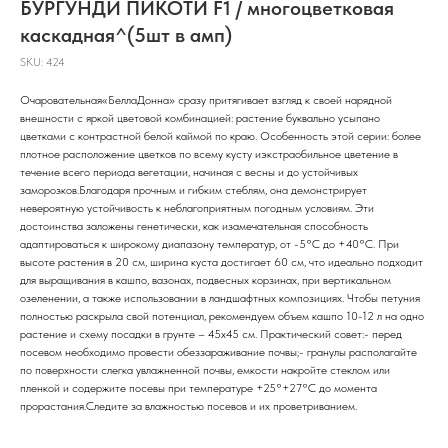
БУРГУНДИ ПИКОТИ F1 / многоцветковая
каскадная^(5шт в амп)
SKU:
424
Очаровательная«БеллаДонна» сразу притягивает взгляд к своей нарядной
внешности с яркой цветовой комбинацией: растение буквально усыпано
цветками с контрастной белой каймой по краю. Особенность этой серии: более
плотное расположение цветков по всему кусту иэкстраобильное цветение в
течение всего периода вегетации, начиная с весны и до устойчивых
заморозков.Благодаря прочным и гибким стеблям, она демонстрирует
невероятную устойчивость к неблагоприятным погодным условиям. Эти
достоинства заложены генетически, как изамечательная способность
адаптироваться к широкому диапазону температур, от -5°С до +40°С. При
высоте растения в 20 см, ширина куста достигает 60 см, что идеально подходит
для выращивания в кашпо, вазонах, подвесных корзинах, при вертикальном
озеленении, а также использовании в ландшафтных композициях. Чтобы петуния
полностью раскрыла свой потенциал, рекомендуем объем кашпо 10-12 л на одно
растение и схему посадки в грунте – 45х45 см. Практический совет:- перед
посевом необходимо провести обеззараживание почвы;- гранулы располагайте
по поверхности слегка увлажненной почвы, емкости накройте стеклом или
пленкой и содержите посевы при температуре +25°+27°С до момента
прорастания.Следите за влажностью посевов и их проветриванием.