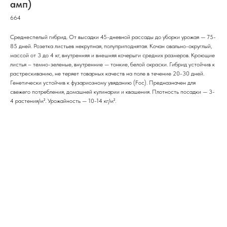
амп)
664
Среднеспелый гибрид. От высадки 45-дневной рассады до уборки урожая — 75-
85 дней. Розетка листьев некрупная, полуприподнятая. Кочан овально-округлый,
массой от 3 до 4 кг, внутренняя и внешняя кочерыги средних размеров. Кроющие
листья – темно-зеленые, внутренние — тонкие, белой окраски. Гибрид устойчив к
растрескиванию, не теряет товарных качеств на поле в течение 20-30 дней.
Генетически устойчив к фузариозному увяданию (Foc). Предназначен для
свежего потребления, домашней кулинарии и квашения. Плотность посадки — 3-
4 растения/м². Урожайность — 10-14 кг/м².