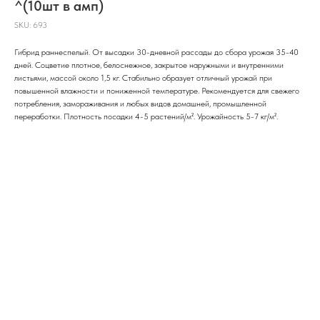
^(10шт в амп)
SKU:
693
Гибрид раннеспелый. От высадки 30-дневной рассады до сбора урожая 35-40
дней. Соцветие плотное, белоснежное, закрытое наружными и внутренними
листьями, массой около 1,5 кг. Стабильно образует отличный урожай при
повышенной влажности и пониженной температуре. Рекомендуется для свежего
потребления, замораживания и любых видов домашней, промышленной
переработки. Плотность посадки 4-5 растений/м². Урожайность 5-7 кг/м².