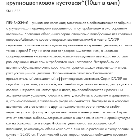
крупноцветковая кустовая^(10шт в амп)
SKU:
523
ПЕЙЗАЖНАЯ – уникальная коллекция, включающая в себя выдающиеся гибриды
с улучшенными параметрами выравненности, суперобильным и экстраранним
цветением! Коллекция объединила серии, специально подобранные для создания
непревзойдённых по красоте ковровых цветников, клумб и кашпо. САУЭР –
серия-мечта, позволяющая получить выравненные по времени цветения растения
точно к сроку! Петунии отличаются прекрасным ветвлением, а идеально
сформированные кусты-полусферы, усыпанные крупными цветками, не оставят
равнодушными даже самых требовательных цветоводов. Экстраобильное
цветение обусловлено очень коротким интервалом между отцветшими и вновь
распускающимися цветками. Это уникальное свойство обеспечивает
продолжительный ландшафтный эффект ковровых цветников. Серия САУЭР не
случайно зарекомендовала себя, как линейка идеальных летников для городского
озеленения: растения цветут ярко и долго, приспосабливаются к различным
экстремальным условиям, почвам и климату, устойчивы к болезням и вредителям,
и, что немаловажно, в тщательном уходе не нуждаются. Высадите их в ковровых
цветниках или в сочетании с другими однолетними растениями, их стебли
переплетутся и сформируют целые цветочные лавины разных оттенков. Серия
станет отличным выбором для размещения в кашпо или в контейнерной культуре
как на балконах, так и в саду. Чтобы петуния полностью раскрыла свой
потенциал, рекомендуем объем кашпо от 4 л на одно растение и схему посадки в
грунте – 30х30 см. Практический совет:перед посевом необходимо провести