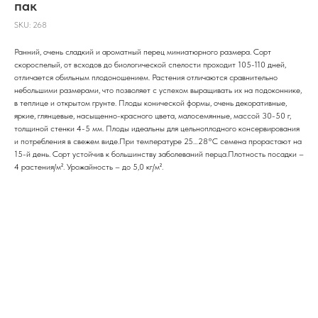
пак
SKU:
268
Ранний, очень сладкий и ароматный перец миниатюрного размера. Сорт
скороспелый, от всходов до биологической спелости проходит 105-110 дней,
отличается обильным плодоношением. Растения отличаются сравнительно
небольшими размерами, что позволяет с успехом выращивать их на подоконнике,
в теплице и открытом грунте. Плоды конической формы, очень декоративные,
яркие, глянцевые, насыщенно-красного цвета, малосемянные, массой 30-50 г,
толщиной стенки 4-5 мм. Плоды идеальны для цельноплодного консервирования
и потребления в свежем виде.При температуре 25…28°C семена прорастают на
15-й день. Сорт устойчив к большинству заболеваний перца.Плотность посадки –
4 растения/м². Урожайность – до 5,0 кг/м².