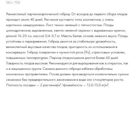
SKU:
708
Раннеспелый партенокарпический гибрид. От всходов до первого сбора плодов
проходит около 40 дней. Растение кустового типа, компактное, с очень
короткими междоузлиями. Лист темно-зеленый с пятнистостью. Плоды
цилиндрические, выровненные, светло-зеленой окраски с выраженным крапом,
длиной 16-20 см, массой 0,4-0,7 кг. Мякоть белая, сочная, нежного вкуса. Плоды
устойчивы к перезреванию. Гибрид ценится за стабильную урожайность,
великолепный вкусовые качества плодов, пригодность их использования в
консервации. Гибрид толерантен к мучнистой росе (Px), стрессовым условиям,
повышенным температурам. Период плодоношения длится более 60 дней.
Товарность плодов высокая. Рекомендуется для выращивания как в открытом, так
и в защищенном грунте. Семена данного гибрида кабачка обработаны
химическим протравителем. Посев должен производиться исключительно сухими
семенами без предварительного замачивания в воде или стимуляторах роста.
Плотность посадки — 2 растения/м². Урожайность — 12,0-15,0 кг/м².