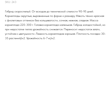
SKU:
243
Гибрид скороспелый. От всходов до технической спелости 90-95 дней.
Корнеплоды округлые, выровненные по форме и размеру. Мякоть тёмно-красная
с фиолетовым оттенком без кольцеватости, сочная, нежная, сладкая. Масса
корнеплода 220-300 г. Головка корнеплода маленькая. Гибрид холодостойкий, но
при недостатке тепла урожайность снижается. Переносит недостаток влаги,
устойчив к цветушности. Лежкость корнеплодов хорошая. Плотность посадки 30-
35 растений/м2. Урожайность 6-7 кг/м2.