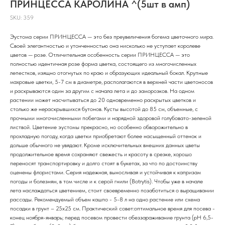
ПРИНЦЕССА КАРОЛИНА ^(5шт в амп)
SKU:
359
Эустома серии ПРИНЦЕССА — это без преувеличения богема цветочного мира.
Своей элегантностью и утонченностью она нисколько не уступает королеве
цветов — розе. Отличительная особенность серии ПРИНЦЕССА — это
полностью идентичная розе форма цветка, состоящего из многочисленных
лепестков, изящно отогнутых по краю и образующих идеальный бокал. Крупные
махровые цветки, 5-7 см в диаметре, располагаются в верхней части цветоносов
и раскрываются один за другим с начала лета и до заморозков. На одном
растении может насчитываться до 20 одновременно раскрытых цветков и
столько же нераскрывшихся бутонов. Кусты высотой до 85 см, объемные, с
прочными многочисленными побегами и нарядной здоровой голубовато-зеленой
листвой. Цветение эустомы прекрасно, но особенно обворожительно в
прохладную погоду, когда цветки приобретают более насыщенный оттенок и
дольше обычного не увядают. Кроме исключительных внешних данных цветы
продолжительное время сохраняют свежесть и красоту в срезке, хорошо
переносят транспортировку и долго стоят в букетах, за что по достоинству
оценены флористами. Серия надежная, выносливая и устойчивая к капризам
погоды и болезням, в том числе и к серой гнили (Botrytis). Чтобы уже в начале
лета наслаждаться цветением, стоит своевременно позаботиться о выращивании
рассады. Рекомендуемый объем кашпо - 5-8 л на одно растение или схема
посадки в грунт – 25х25 см. Практический совет:оптимальное время для посева -
конец ноября-январь; перед посевом провести обеззараживание грунта (pH 6,5-