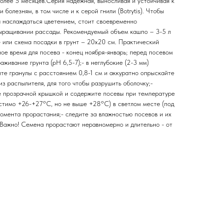
олее 5 месяцев.Серия надежная, выносливая и устойчивая к
 болезням, в том числе и к серой гнили (Botrytis). Чтобы
а наслаждаться цветением, стоит своевременно
выращивании рассады. Рекомендуемый объем кашпо – 3-5 л
 или схема посадки в грунт – 20х20 см. Практический
ное время для посева - конец ноября-январь; перед посевом
аживание грунта (pH 6,5-7);- в неглубокие (2-3 мм)
те гранулы с расстоянием 0,8-1 см и аккуратно опрыскайте
из распылителя, для того чтобы разрушить оболочку;-
е прозрачной крышкой и содержите посевы при температуре
стимо +26-+27°С, но не выше +28°С) в светлом месте (под
омента прорастания;- следите за влажностью посевов и их
Важно! Семена прорастают неравномерно и длительно - от