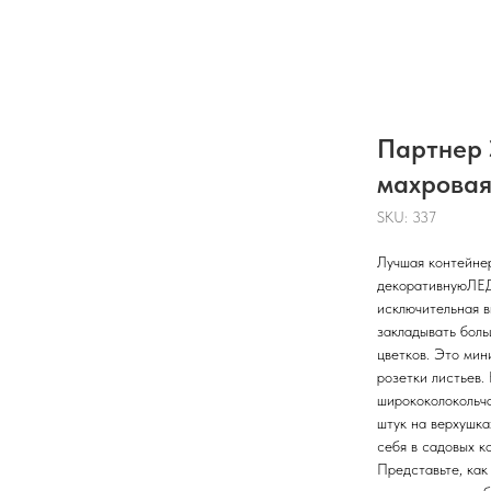
Партнер 
махрова
SKU:
337
Лучшая контейнер
декоративнуюЛЕД
исключительная 
закладывать боль
цветков. Это ми
розетки листьев.
ширококолокольча
штук на верхушка
себя в садовых к
Представьте, как