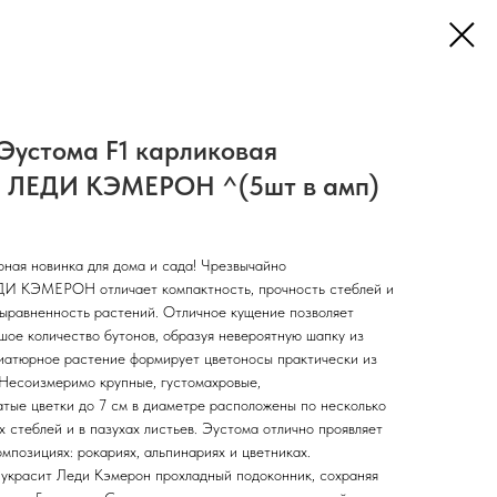
Эустома F1 карликовая
я ЛЕДИ КЭМЕРОН ^(5шт в амп)
ная новинка для дома и сада! Чрезвычайно
И КЭМЕРОН отличает компактность, прочность стеблей и
выравненность растений. Отличное кущение позволяет
шое количество бутонов, образуя невероятную шапку из
ниатюрное растение формирует цветоносы практически из
 Несоизмеримо крупные, густомахровые,
тые цветки до 7 см в диаметре расположены по несколько
х стеблей и в пазухах листьев. Эустома отлично проявляет
омпозициях: рокариях, альпинариях и цветниках.
 украсит Леди Кэмерон прохладный подоконник, сохраняя