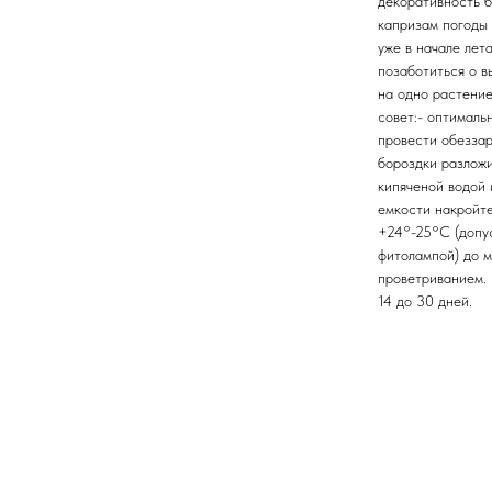
декоративность б
капризам погоды и
уже в начале лет
позаботиться о 
на одно растение
совет:- оптималь
провести обеззар
бороздки разложи
кипяченой водой 
емкости накройт
+24°-25°С (допу
фитолампой) до м
проветриванием. 
14 до 30 дней.