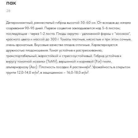
пак
28
Детерминантный, раннеспелый гибрид высотой 50-60 см. От всходов до начала
созревания 90-95 дней. Первое соцветие закладывается над 5-6 листом,
последующие - через 1-2 листа. Плоды округло - удлиненной формы с "носиком",
красного цвета и массой до 300 г. Томаты плотные, мясистые и при этом сочные,
очень ароматные. Вкусовые качества плодов отличные. Характеризуется
дружностью плодоношения. Томат устойчив к растрескиванию,
транспортабельный, жаростойкий и стрессоустойчивый. Гибрид устойчив к
вирусу томатной мозаики (ToMV), вершинной и корневой (For) гнили,
альтернариозу (Asc). Плотность посадки 4 растения/м². Урожайность в открытом
грунте 12,0-14,0 кг/м², в защищенном – 16,0-18,0 кг/м².