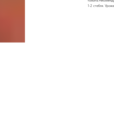
томата.Рекоменду
1-2 стебля. Урож