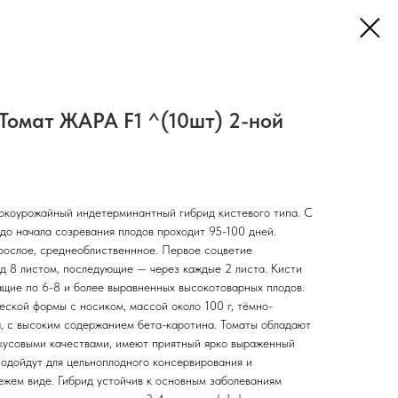
Томат ЖАРА F1 ^(10шт) 2-ной
окоурожайный индетерминантный гибрид кистевого типа. С
до начала созревания плодов проходит 95-100 дней.
рослое, среднеоблиственнное. Первое соцветие
д 8 листом, последующие — через каждые 2 листа. Кисти
щие по 6-8 и более выравненных высокотоварных плодов.
ской формы с носиком, массой около 100 г, тёмно-
, с высоким содержанием бета-каротина. Томаты обладают
кусовыми качествами, имеют приятный ярко выраженный
подойдут для цельноплодного консервирования и
ежем виде. Гибрид устойчив к основным заболеваниям