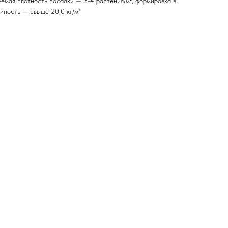
емая плотность посадки — 3-4 растения/м², формировка в
айность — свыше 20,0 кг/м².