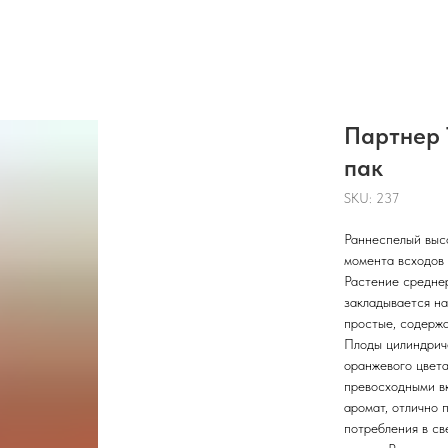
Партнер 
пак
SKU:
237
Раннеспелый выс
момента всходов 
Растение средне
закладывается на
простые, содержа
Плоды цилиндриче
оранжевого цвета
превосходными в
аромат, отлично 
потребления в св