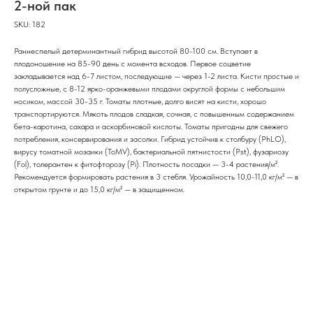
2-ной пак
SKU:
182
Раннеспелый детерминантный гибрид высотой 80-100 см. Вступает в
плодоношение на 85-90 день с момента всходов. Первое соцветие
закладывается над 6-7 листом, последующие — через 1-2 листа. Кисти простые и
полусложные, с 8-12 ярко-оранжевыми плодами округлой формы с небольшим
носиком, массой 30-35 г. Томаты плотные, долго висят на кисти, хорошо
транспортируются. Мякоть плодов сладкая, сочная, с повышенным содержанием
бета-каротина, сахара и аскорбиновой кислоты. Томаты пригодны для свежего
потребления, консервирования и засолки. Гибрид устойчив к столбуру (PhLO),
вирусу томатной мозаики (ToMV), бактериальной пятнистости (Pst), фузариозу
(Fol), толерантен к фитофторозу (Pi). Плотность посадки — 3-4 растения/м².
Рекомендуется формировать растения в 3 стебля. Урожайность 10,0-11,0 кг/м² — в
открытом грунте и до 15,0 кг/м² — в защищенном.