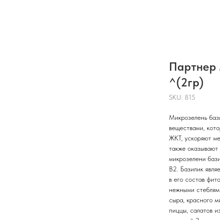
Партнер
^(2гр)
SKU:
815
Микрозелень баз
веществами, кото
ЖКТ, ускоряют ме
также оказывают
микрозелени бази
В2. Базилик явл
в его состав фит
нежными стеблями
сыра, красного м
пиццы, салатов и