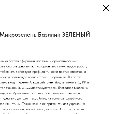
 Микрозелень Базилик ЗЕЛЕНЫЙ
илика богата эфирными маслами и ароматическими
рые благотворно влияют на организм: стимулируют работу
таболизм, действуют профилактически против спазмов, а
 общеукрепляющее воздействие на организм. В состав
лика входят кремний, кальций, цинк, йод, витамины С, РР и
яется мощнейшим иммуностимулятором, благодаря входящим
онцидам. Ароматные ростки с зелеными листочками и
 идеально дополнят вкус блюд из томатов, сливочного
яса или птицы. Также можно их применять для украшения
з свежих овощей, коктейлей и десертов. Состав: базилик