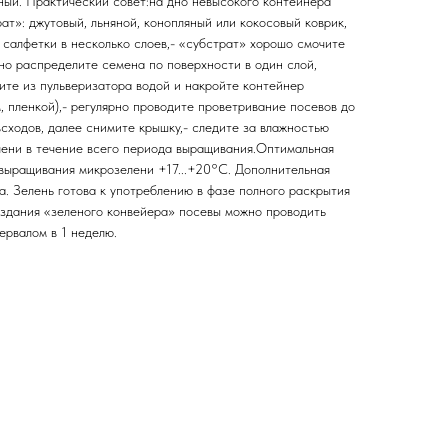
ый. Практический совет:на дно невысокого контейнера
ат»: джутовый, льняной, конопляный или кокосовый коврик,
 салфетки в несколько слоев,- «субстрат» хорошо смочите
но распределите семена по поверхности в один слой,
ите из пульверизатора водой и накройте контейнер
, пленкой),- регулярно проводите проветривание посевов до
сходов, далее снимите крышку,- следите за влажностью
лени в течение всего периода выращивания.Оптимальная
выращивания микрозелени +17...+20°С. Дополнительная
а. Зелень готова к употреблению в фазе полного раскрытия
оздания «зеленого конвейера» посевы можно проводить
тервалом в 1 неделю.