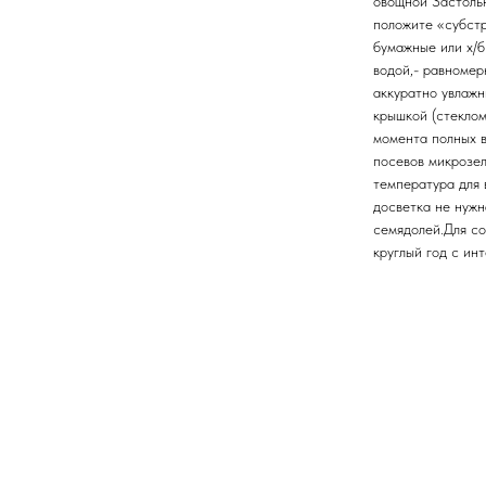
овощной Застольн
положите «субстр
бумажные или х/б
водой,- равномер
аккуратно увлажн
крышкой (стеклом
момента полных в
посевов микрозе
температура для 
досветка не нужн
семядолей.Для с
круглый год с ин