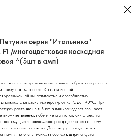
Петуния серия "Итальянка"
F1 /многоцветковая каскадная
овая ^(5шт в амп)
тальянка» - экстремально выносливый гибрид, совершенно
и - результат многолетней селекционной
ся чрезвычайной выносливостью и способностью
к широкому диапазону температур от -5°С до +40°С. При
атурах растение не гибнет, а лишь замедляет свой рост.
ельному ветвлению, побеги не оголяются, они стремятся
ы, поэтому цветки равномерно распределяются по всему
ышные, красивые гирлянды. Данная группа выделяется
анными», но очень гибкими побегами, ширина куста