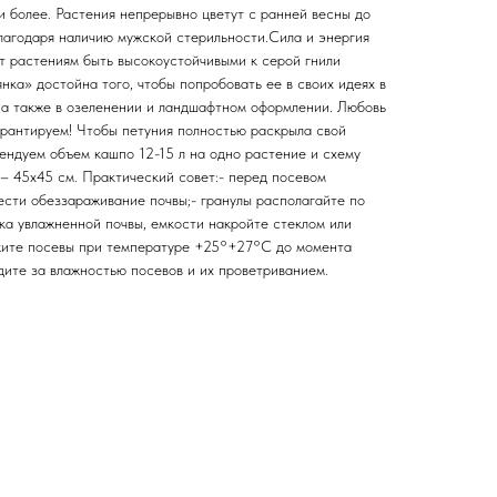
и более. Растения непрерывно цветут с ранней весны до
лагодаря наличию мужской стерильности.Сила и энергия
т растениям быть высокоустойчивыми к серой гнили
ьянка» достойна того, чтобы попробовать ее в своих идеях в
, а также в озеленении и ландшафтном оформлении. Любовь
арантируем! Чтобы петуния полностью раскрыла свой
ендуем объем кашпо 12-15 л на одно растение и схему
 – 45х45 см. Практический совет:- перед посевом
сти обеззараживание почвы;- гранулы располагайте по
ка увлажненной почвы, емкости накройте стеклом или
жите посевы при температуре +25°+27°С до момента
ите за влажностью посевов и их проветриванием.