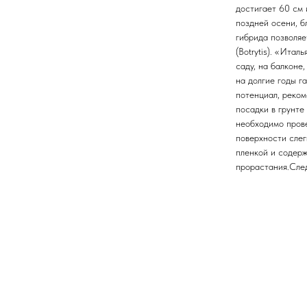
достигает 60 см 
поздней осени, б
гибрида позволяе
(Botrytis). «Итал
саду, на балконе
на долгие годы г
потенциал, реком
посадки в грунте
необходимо прове
поверхности слег
пленкой и содер
прорастания.След