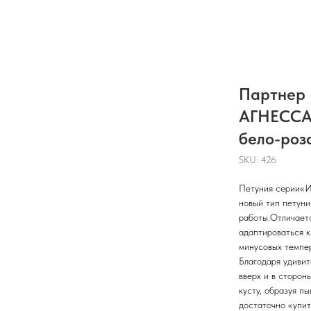
Партнер 
АГНЕССА 
бело-роз
SKU:
426
Петуния серии«И
новый тип петуни
работы.Отличает
адаптироваться 
минусовых темпер
Благодаря удивит
вверх и в сторон
кусту, образуя п
достаточно «упит