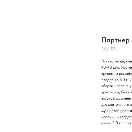
Партнер 
SKU:
571
Раннеспелый, пч
40-43 дня. Расте
крупно- и редкоб
плодов 75-90 г. 
уборки - зеленец
хрустящая, без пу
заготовках очень
для длительного 
мучнистой росе и
мозаики и кладос
около 3,0 кг с ра