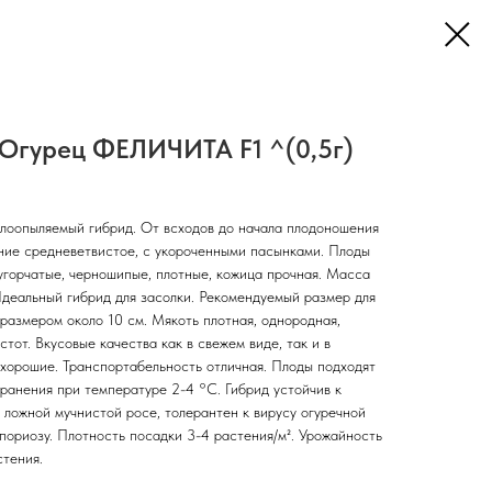
Огурец ФЕЛИЧИТА F1 ^(0,5г)
елоопыляемый гибрид. От всходов до начала плодоношения
ние средневетвистое, с укороченными пасынками. Плоды
угорчатые, черношипые, плотные, кожица прочная. Масса
Идеальный гибрид для засолки. Рекомендуемый размер для
 размером около 10 см. Мякоть плотная, однородная,
стот. Вкусовые качества как в свежем виде, так и в
 хорошие. Транспортабельность отличная. Плоды подходят
хранения при температуре 2-4 °C. Гибрид устойчив к
 ложной мучнистой росе, толерантен к вирусу огуречной
пориозу. Плотность посадки 3-4 растения/м². Урожайность
стения.