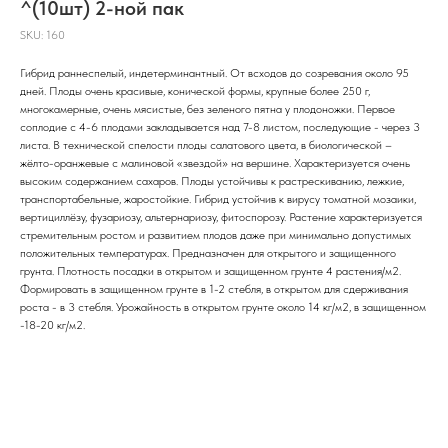
^(10шт) 2-ной пак
SKU:
160
Гибрид раннеспелый, индетерминантный. От всходов до созревания около 95
дней. Плоды очень красивые, конической формы, крупные более 250 г,
многокамерные, очень мясистые, без зеленого пятна у плодоножки. Первое
соплодие с 4-6 плодами закладывается над 7-8 листом, последующие - через 3
листа. В технической спелости плоды салатового цвета, в биологической –
жёлто-оранжевые с малиновой «звездой» на вершине. Характеризуется очень
высоким содержанием сахаров. Плоды устойчивы к растрескиванию, лежкие,
транспортабельные, жаростойкие. Гибрид устойчив к вирусу томатной мозаики,
вертициллёзу, фузариозу, альтернариозу, фитоспорозу. Растение характеризуется
стремительным ростом и развитием плодов даже при минимально допустимых
положительных температурах. Предназначен для открытого и защищенного
грунта. Плотность посадки в открытом и защищенном грунте 4 растения/м2.
Формировать в защищенном грунте в 1-2 стебля, в открытом для сдерживания
роста - в 3 стебля. Урожайность в открытом грунте около 14 кг/м2, в защищенном
-18-20 кг/м2.