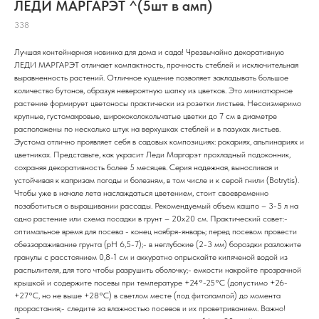
ЛЕДИ МАРГАРЭТ ^(5шт в амп)
338
Лучшая контейнерная новинка для дома и сада! Чрезвычайно декоративную
ЛЕДИ МАРГАРЭТ отличает компактность, прочность стеблей и исключительная
выравненность растений. Отличное кущение позволяет закладывать большое
количество бутонов, образуя невероятную шапку из цветков. Это миниатюрное
растение формирует цветоносы практически из розетки листьев. Несоизмеримо
крупные, густомахровые, ширококолокольчатые цветки до 7 см в диаметре
расположены по несколько штук на верхушках стеблей и в пазухах листьев.
Эустома отлично проявляет себя в садовых композициях: рокариях, альпинариях и
цветниках. Представьте, как украсит Леди Маргарэт прохладный подоконник,
сохраняя декоративность более 5 месяцев. Серия надежная, выносливая и
устойчивая к капризам погоды и болезням, в том числе и к серой гнили (Botrytis).
Чтобы уже в начале лета наслаждаться цветением, стоит своевременно
позаботиться о выращивании рассады. Рекомендуемый объем кашпо – 3-5 л на
одно растение или схема посадки в грунт – 20х20 см. Практический совет:-
оптимальное время для посева - конец ноября-январь; перед посевом провести
обеззараживание грунта (pH 6,5-7);- в неглубокие (2-3 мм) бороздки разложите
гранулы с расстоянием 0,8-1 см и аккуратно опрыскайте кипяченой водой из
распылителя, для того чтобы разрушить оболочку;- емкости накройте прозрачной
крышкой и содержите посевы при температуре +24°-25°С (допустимо +26-
+27°С, но не выше +28°С) в светлом месте (под фитолампой) до момента
прорастания;- следите за влажностью посевов и их проветриванием. Важно!